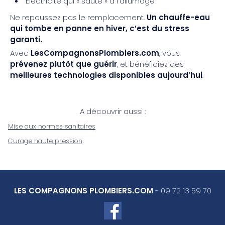
Électricité qui « saute » à l’allumage
Ne repoussez pas le remplacement.
Un chauffe-eau
qui tombe en panne en hiver, c’est du stress
garanti.
Avec
LesCompagnonsPlombiers.com
, vous
prévenez plutôt que guérir
, et bénéficiez des
meilleures technologies disponibles aujourd’hui
.
A découvrir aussi :
Mise aux normes sanitaires
Curage haute pression
LES COMPAGNONS PLOMBIERS.COM
-
09 72 13 59 70