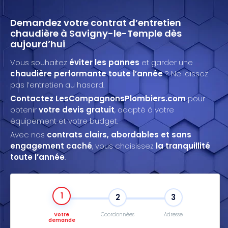
Demandez votre contrat d’entretien
chaudière à Savigny-le-Temple dès
aujourd’hui
Vous souhaitez
éviter les pannes
et garder une
chaudière performante toute l’année
? Ne laissez
pas l’entretien au hasard.
Contactez LesCompagnonsPlombiers.com
pour
obtenir
votre devis gratuit
, adapté à votre
équipement et votre budget.
Avec nos
contrats clairs, abordables et sans
engagement caché
, vous choisissez
la tranquillité
toute l’année
.
1
2
3
Votre
Coordonnées
Adresse
demande