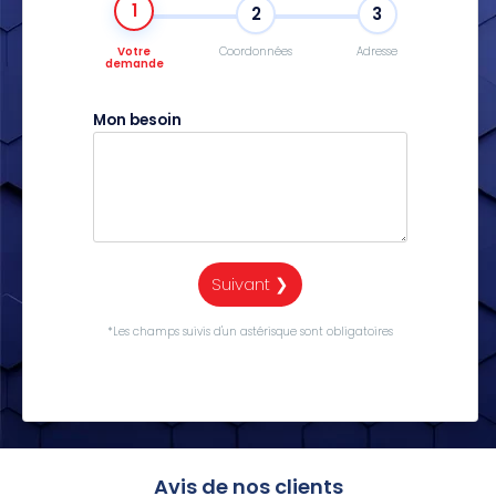
1
2
3
Votre
Coordonnées
Adresse
demande
Mon besoin
Suivant ❯
*Les champs suivis d'un astérisque sont obligatoires
Avis de nos clients