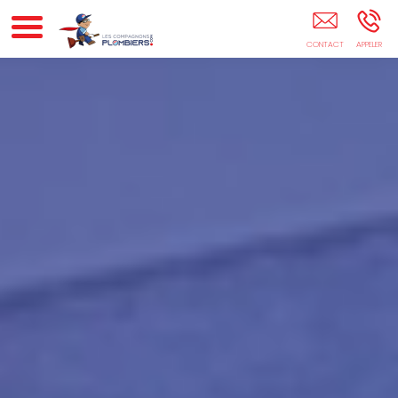
Entreprise De Plomberie SAVIGNY-LE-TEMPLE