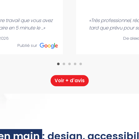
tre travail que vous avez
«Très professionnel, ré
aire en 5 minute le ...»
tard que prévu pour so
/2026
De alex
Publié sur
Voir + d'avis
 en main
: design, accessibi