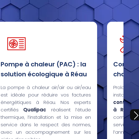
Pompe à chaleur (PAC) : la
Contrat
solution écologique à Réau
chauffa
La pompe à chaleur air/air ou air/eau
Prolongez
est idéale pour réduire vos factures
installati
énergétiques à Réau. Nos experts
contrats 
certifiés
Qualipac
réalisent l’étude
à Réau
: 
thermique, l’installation et la mise en
complet, v
service dans le respect des normes,
service po
avec un accompagnement sur les
l’année.