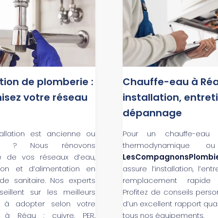
ion de plomberie :
Chauffe-eau à Réa
isez votre réseau
installation, entret
dépannage
tallation est ancienne ou
Pour un chauffe-eau él
ante ? Nous rénovons
thermodynamique ou 
e de vos réseaux d’eau,
LesCompagnonsPlombi
ion et d’alimentation en
assure l’installation, l’ent
e sanitaire. Nos experts
remplacement rapide
eillent sur les meilleurs
Profitez de conseils perso
x à adopter selon votre
d’un excellent rapport qual
 à Réau : cuivre, PER,
tous nos équipements.