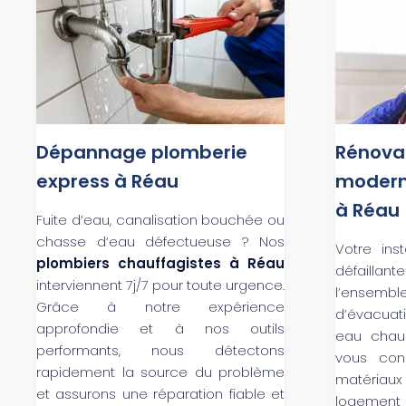
Dépannage plomberie
Rénovat
express à Réau
modern
à Réau
Fuite d’eau, canalisation bouchée ou
chasse d’eau défectueuse ? Nos
Votre ins
plombiers chauffagistes à Réau
défaill
interviennent 7j/7 pour toute urgence.
l’ensembl
Grâce à notre expérience
d’évacuat
approfondie et à nos outils
eau chaud
performants, nous détectons
vous cons
rapidement la source du problème
matériau
et assurons une réparation fiable et
logement