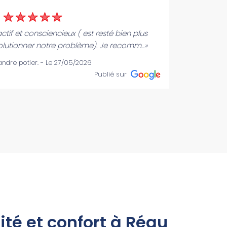
actif et consciencieux ( est resté bien plus
«Chan
lutionner notre problème). Je recomm...»
ont
andre potier. - Le 27/05/2026
Publié sur
lité et confort à Réau