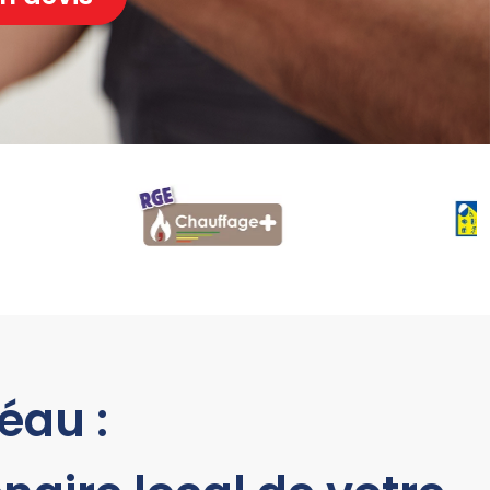
éau :